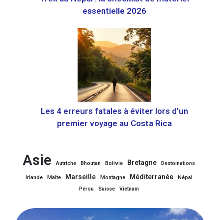
essentielle 2026
Les 4 erreurs fatales à éviter lors d’un
premier voyage au Costa Rica
Asie
Bretagne
Autriche
Bhoutan
Bolivie
Destoinations
Marseille
Méditerranée
Irlande
Malte
Montagne
Népal
Pérou
Suisse
Vietnam