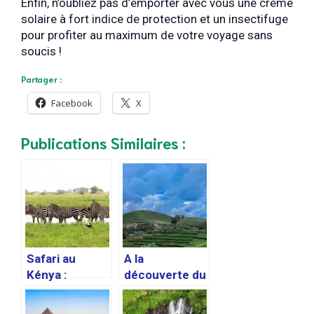
Enfin, n’oubliez pas d’emporter avec vous une crème
solaire à fort indice de protection et un insectifuge
pour profiter au maximum de votre voyage sans
soucis !
Partager :
Facebook
X
Publications Similaires :
Safari au
A la
Kénya :
découverte du
comment le
Rwanda, le
préparer et ce
« pays aux