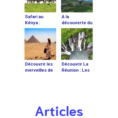
Safari au
A la
Kénya :
découverte du
comment le
Rwanda, le
préparer et ce
« pays aux
qu’il faut
mille collines »
savoir
Découvrir les
Découvrir La
merveilles de
Réunion : Les
l’Egypte : les
meilleures
sites
activités et
incontournabl
endroits à
es pour votre
visiter lors
voyage
d’un voyage
Articles
sur cette île
paradisiaque.