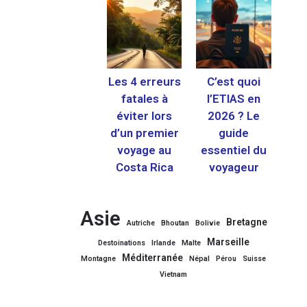
Les 4 erreurs
C’est quoi
fatales à
l’ETIAS en
éviter lors
2026 ? Le
d’un premier
guide
voyage au
essentiel du
Costa Rica
voyageur
Asie
Bretagne
Autriche
Bhoutan
Bolivie
Marseille
Destoinations
Irlande
Malte
Méditerranée
Montagne
Népal
Pérou
Suisse
Vietnam