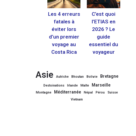
Les 4 erreurs
C’est quoi
fatales à
l’ETIAS en
éviter lors
2026 ? Le
d’un premier
guide
voyage au
essentiel du
Costa Rica
voyageur
Asie
Bretagne
Autriche
Bhoutan
Bolivie
Marseille
Destoinations
Irlande
Malte
Méditerranée
Montagne
Népal
Pérou
Suisse
Vietnam