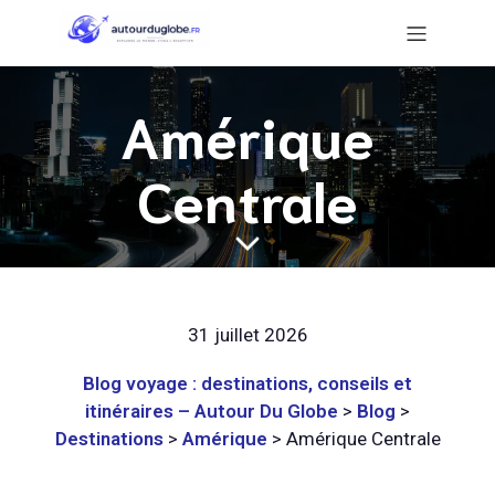
Amérique
Centrale
31 juillet 2026
Blog voyage : destinations, conseils et
itinéraires – Autour Du Globe
>
Blog
>
Destinations
>
Amérique
>
Amérique Centrale