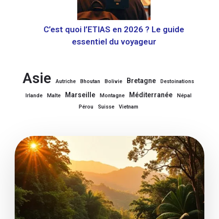
C’est quoi l’ETIAS en 2026 ? Le guide
essentiel du voyageur
Asie
Bretagne
Autriche
Bhoutan
Bolivie
Destoinations
Marseille
Méditerranée
Irlande
Malte
Montagne
Népal
Pérou
Suisse
Vietnam