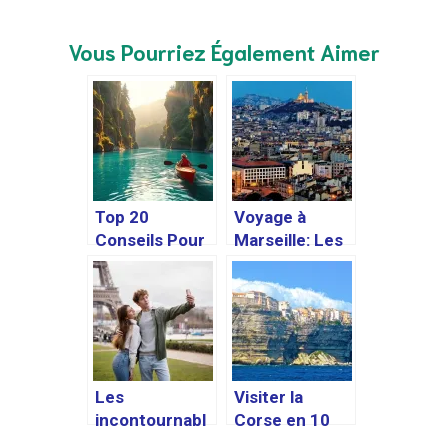
Vous Pourriez Également Aimer
Top 20
Voyage à
Conseils Pour
Marseille: Les
Faire du Canoë
meilleurs
en Ardèche en
endroits pour
Toute Sécurité
voir les
et Plaisir
incontournabl
es de la ville
Les
Visiter la
incontournabl
Corse en 10
es à visiter lors
jours : guide de