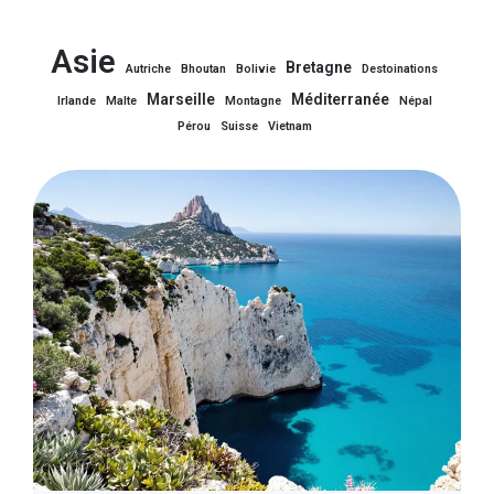
Asie
Bretagne
Autriche
Bhoutan
Bolivie
Destoinations
Marseille
Méditerranée
Irlande
Malte
Montagne
Népal
Pérou
Suisse
Vietnam