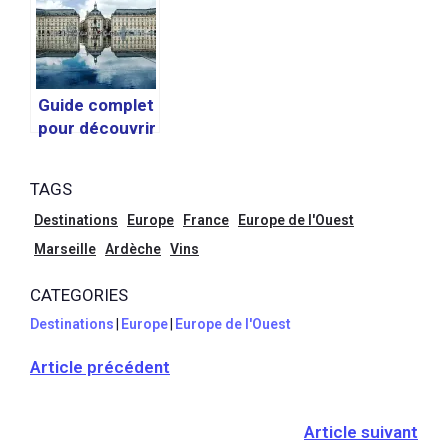
première visite
itinéraires et
à Paris
conseils
pratiques
Guide complet
pour découvrir
Bordeaux et
ses environs
TAGS
Destinations
Europe
France
Europe de l'Ouest
Marseille
Ardèche
Vins
CATEGORIES
Destinations
|
Europe
|
Europe de l'Ouest
Article précédent
Article suivant