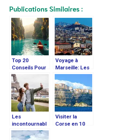
Publications Similaires :
Top 20
Voyage à
Conseils Pour
Marseille: Les
Faire du Canoë
meilleurs
en Ardèche en
endroits pour
Toute Sécurité
voir les
et Plaisir
incontournabl
es de la ville
Les
Visiter la
incontournabl
Corse en 10
es à visiter lors
jours : guide de
d’une
voyage,