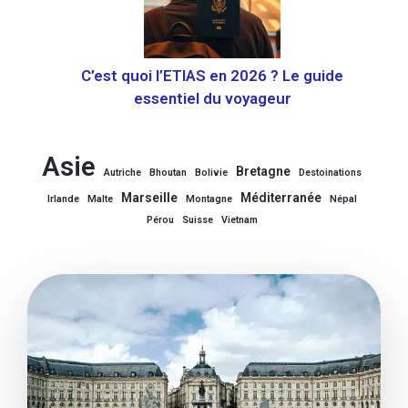
C’est quoi l’ETIAS en 2026 ? Le guide
essentiel du voyageur
Asie
Bretagne
Autriche
Bhoutan
Bolivie
Destoinations
Marseille
Méditerranée
Irlande
Malte
Montagne
Népal
Pérou
Suisse
Vietnam