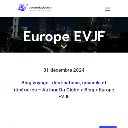
Europe EVJF
31 décembre 2024
Blog voyage : destinations, conseils et
itinéraires – Autour Du Globe
>
Blog
>
Europe
EVJF