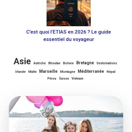
C’est quoi l’ETIAS en 2026 ? Le guide
essentiel du voyageur
Asie
Bretagne
Autriche
Bhoutan
Bolivie
Destoinations
Marseille
Méditerranée
Irlande
Malte
Montagne
Népal
Pérou
Suisse
Vietnam