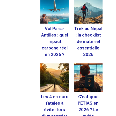
Vol Paris-
Trek au Népal
Antilles : quel
: la checklist
impact
de matériel
carbone réel
essentielle
en 2026 ?
2026
Les 4 erreurs
C’est quoi
fatales à
l’ETIAS en
éviter lors
2026 ? Le
d’un premier
guide