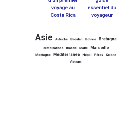
voyage au
essentiel du
Costa Rica
voyageur
Asie
Bretagne
Autriche
Bhoutan
Bolivie
Marseille
Destoinations
Irlande
Malte
Méditerranée
Montagne
Népal
Pérou
Suisse
Vietnam