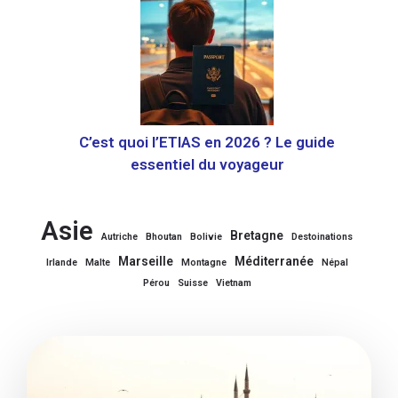
C’est quoi l’ETIAS en 2026 ? Le guide
essentiel du voyageur
Asie
Bretagne
Autriche
Bhoutan
Bolivie
Destoinations
Marseille
Méditerranée
Irlande
Malte
Montagne
Népal
Pérou
Suisse
Vietnam