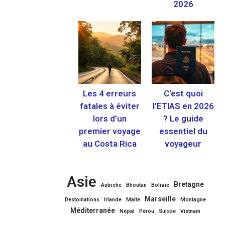
2026
Les 4 erreurs
C’est quoi
fatales à éviter
l’ETIAS en 2026
lors d’un
? Le guide
premier voyage
essentiel du
au Costa Rica
voyageur
Asie
Bretagne
Autriche
Bhoutan
Bolivie
Marseille
Destoinations
Irlande
Malte
Montagne
Méditerranée
Népal
Pérou
Suisse
Vietnam