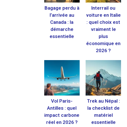
Bagage perdu à
Interrail ou
l’arrivée au
voiture en Italie
Canada : la
: quel choix est
démarche
vraiment le
essentielle
plus
économique en
2026 ?
Vol Paris-
Trek au Népal :
Antilles : quel
la checklist de
impact carbone
matériel
réel en 2026 ?
essentielle