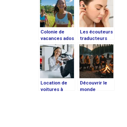
Colonie de
Les écouteurs
vacances ados
traducteurs
: aventures
instantanés, la
inoubliables et
solution idéale
nouvelles
pour voyager
amitiés pour
sans barrière
un été
linguistique
épanouissant
Location de
Découvrir le
voitures à
monde
Valence pas de
autrement :
franchise :
entraide et
comment
hospitalité
choisir ?
pour des
aventures