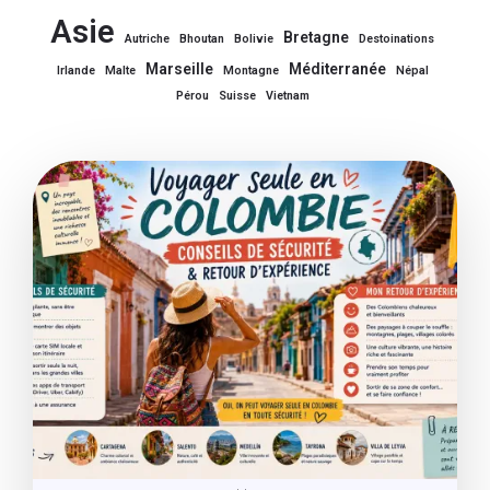
Asie
Bretagne
Autriche
Bhoutan
Bolivie
Destoinations
Marseille
Méditerranée
Irlande
Malte
Montagne
Népal
Pérou
Suisse
Vietnam