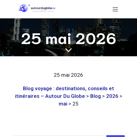
25 mai 2026
25 mai 2026
Blog voyage : destinations, conseils et
itinéraires – Autour Du Globe
>
Blog
>
2026
>
mai
>
25