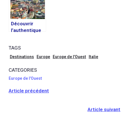
votre séjour
dans cette
région
italienne
Découvrir
l’authentique
Naples : lieux
incontournabl
TAGS
es et conseils
pratiques
Destinations
Europe
Europe de l'Ouest
Italie
CATEGORIES
Europe de l'Ouest
Article précédent
Article suivant