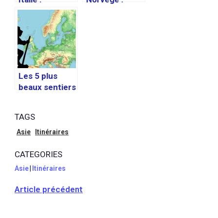
itinéraires de
l’itinéraire de
voyage et
voyage pour
conseils
découvrir la
pratiques
beauté
naturelle de ce
pays nordique
Les 5 plus
beaux sentiers
de randonnée
en Europe :
TAGS
Asie
Itinéraires
CATEGORIES
Asie
|
Itinéraires
Article précédent