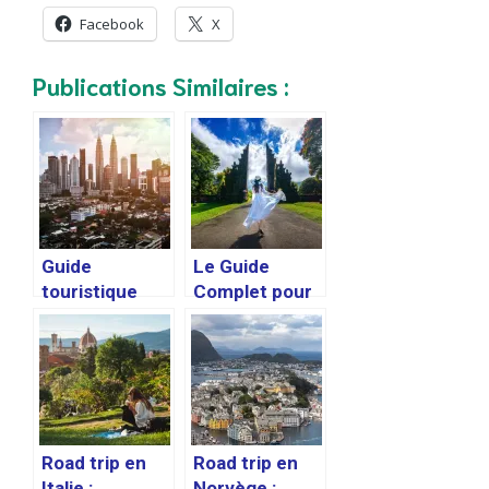
Facebook
X
Publications Similaires :
Guide
Le Guide
touristique
Complet pour
pour découvrir
un Voyage à
la Malaisie :
Bali
itinéraires
conseillés,
conseils
pratiques
Road trip en
Road trip en
Italie :
Norvège :