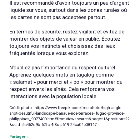
Il est recommandé d’avoir toujours un peu d’argent
liquide sur vous, surtout dans les zones rurales où
les cartes ne sont pas acceptées partout.
En termes de sécurité, restez vigilant et évitez de
montrer des objets de valeur en public. Écoutez
toujours vos instincts et choisissez des lieux
fréquentés lorsque vous explorez.
N’oubliez pas l’importance du respect culturel.
Apprenez quelques mots en tagalog comme
« salamat » pour merci et « po » pour montrer du
respect envers les aînés. Cela renforcera vos
interactions avec la population locale.
Crédit photo : https://www.freepik.com/free-photo/high-angle-
shot-beautiful-landscape-banaue-rice-terraces-ifugao-province-
philippines_9077400.htm#fromView=search&page=1&position=22
&uuid=5c462d9b-62fc-4f3c-a619-24ca04e08147
Partager :