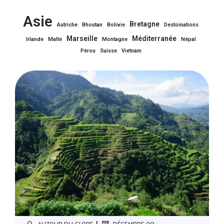
Asie
Bretagne
Autriche
Bhoutan
Bolivie
Destoinations
Marseille
Méditerranée
Irlande
Malte
Montagne
Népal
Pérou
Suisse
Vietnam
|