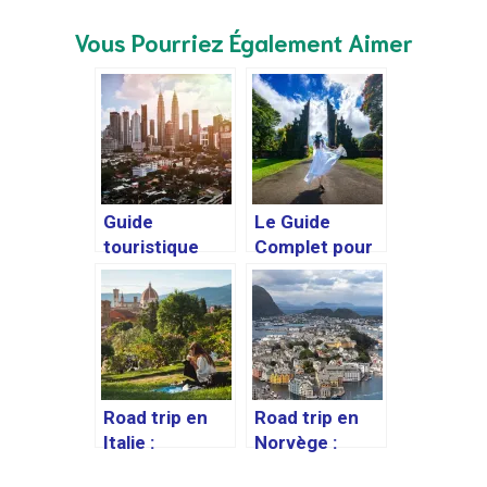
Vous Pourriez Également Aimer
Guide
Le Guide
touristique
Complet pour
pour découvrir
un Voyage à
la Malaisie :
Bali
itinéraires
conseillés,
conseils
pratiques
Road trip en
Road trip en
Italie :
Norvège :
itinéraires de
l’itinéraire de