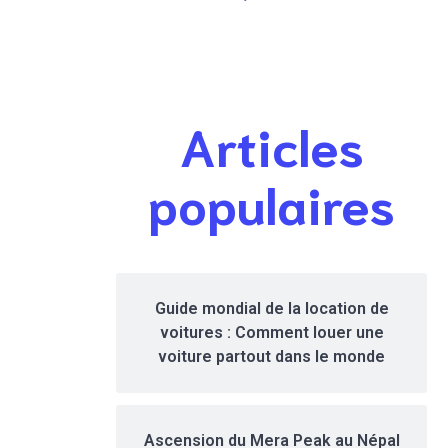
l’un des
meilleurs
monuments
endroits pour
français les
voir les
plus
incontournabl
emblématique
es de la ville
Articles
s
populaires
Guide mondial de la location de
voitures : Comment louer une
voiture partout dans le monde
Ascension du Mera Peak au Népal