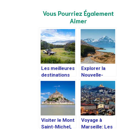
Vous Pourriez Également
Aimer
Les meilleures
Explorer la
destinations
Nouvelle-
pour un road
Zélande en 2
trip en
semaines :
Australie
itinéraire
conseillé et
conseils
pratiques
Visiter le Mont
Voyage à
Saint-Michel,
Marseille: Les