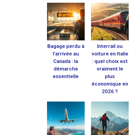
Bagage perdu à
Interrail ou
l’arrivée au
voiture en Italie
Canada : la
: quel choix est
démarche
vraiment le
essentielle
plus
économique en
2026 ?