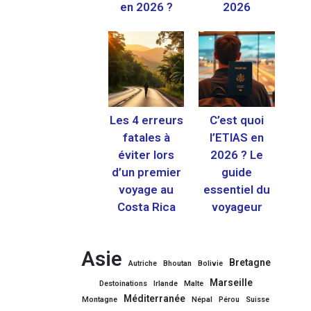
en 2026 ?
2026
Les 4 erreurs
C’est quoi
fatales à
l’ETIAS en
éviter lors
2026 ? Le
d’un premier
guide
voyage au
essentiel du
Costa Rica
voyageur
Asie
Bretagne
Autriche
Bhoutan
Bolivie
Marseille
Destoinations
Irlande
Malte
Méditerranée
Montagne
Népal
Pérou
Suisse