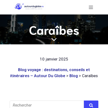
Caraîbes
10 janvier 2025
Blog voyage : destinations, conseils et
itinéraires – Autour Du Globe
>
Blog
>
Caraîbes