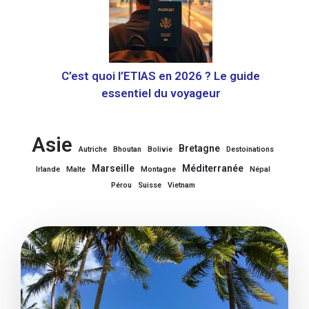
C’est quoi l’ETIAS en 2026 ? Le guide
essentiel du voyageur
Asie
Bretagne
Autriche
Bhoutan
Bolivie
Destoinations
Marseille
Méditerranée
Irlande
Malte
Montagne
Népal
Pérou
Suisse
Vietnam