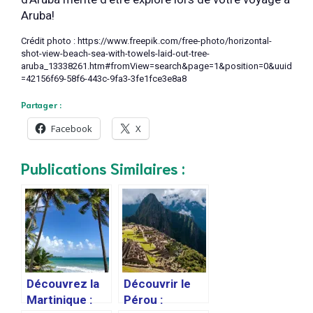
Aruba!
Crédit photo : https://www.freepik.com/free-photo/horizontal-
shot-view-beach-sea-with-towels-laid-out-tree-
aruba_13338261.htm#fromView=search&page=1&position=0&uuid
=42156f69-58f6-443c-9fa3-3fe1fce3e8a8
Partager :
Facebook
X
Publications Similaires :
Découvrez la
Découvrir le
Martinique :
Pérou :