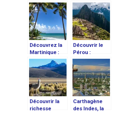
Découvrez la
Découvrir le
Martinique :
Pérou :
Les endroits à
conseils
ne pas
pratiques et
manquer lors
recommandati
de votre
ons de voyage
voyage sur l’île
Découvrir la
Carthagène
richesse
des Indes, la
culturelle de la
merveille
Bolivie :
colombienne à
meilleurs
découvrir
endroits et