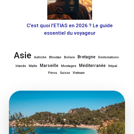
C’est quoi l’ETIAS en 2026 ? Le guide
essentiel du voyageur
Asie
Bretagne
Autriche
Bhoutan
Bolivie
Destoinations
Marseille
Méditerranée
Irlande
Malte
Montagne
Népal
Pérou
Suisse
Vietnam