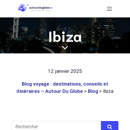
Ibiza
12 janvier 2025
Blog voyage : destinations, conseils et
itinéraires – Autour Du Globe
>
Blog
>
Ibiza