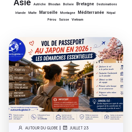
Asie
Bretagne
Autriche
Bhoutan
Bolivie
Destoinations
Marseille
Méditerranée
Irlande
Malte
Montagne
Népal
Pérou
Suisse
Vietnam
|
AUTOUR DU GLOBE
JUILLET 23