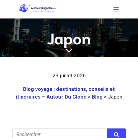
Japon
23 juillet 2026
Blog voyage : destinations, conseils et
itinéraires – Autour Du Globe
>
Blog
>
Japon