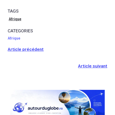
guide pour
planifier votre
TAGS
prochain
voyage dans
Afrique
ce joyau de
CATEGORIES
l’Océan Indien
Afrique
Article précédent
Article suivant