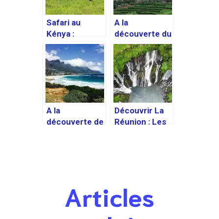
Safari au
A la
Kénya :
découverte du
comment le
Rwanda, le
préparer et ce
« pays aux
qu’il faut
mille collines »
savoir
A la
Découvrir La
découverte de
Réunion : Les
l’Afrique du
meilleures
Sud, la nation
activités et
arc-en-ciel
endroits à
visiter lors
d’un voyage
Articles
sur cette île
paradisiaque.