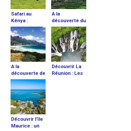
Safari au
A la
Kénya :
découverte du
comment le
Rwanda, le
préparer et ce
« pays aux
qu’il faut
mille collines »
savoir
A la
Découvrir La
découverte de
Réunion : Les
l’Afrique du
meilleures
Sud, la nation
activités et
arc-en-ciel
endroits à
visiter lors
d’un voyage
sur cette île
Découvrir l’île
paradisiaque.
Maurice : un