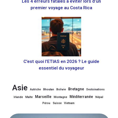
Les 4 erreurs fatales à éviter lors d’un
premier voyage au Costa Rica
C’est quoi l’ETIAS en 2026 ? Le guide
essentiel du voyageur
Asie
Bretagne
Autriche
Bhoutan
Bolivie
Destoinations
Marseille
Méditerranée
Irlande
Malte
Montagne
Népal
Pérou
Suisse
Vietnam