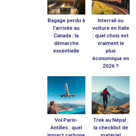
Bagage perdu à
Interrail ou
l’arrivée au
voiture en Italie
Canada : la
: quel choix est
démarche
vraiment le
essentielle
plus
économique en
2026 ?
Vol Paris-
Trek au Népal :
Antilles : quel
la checklist de
impact carbone
matériel