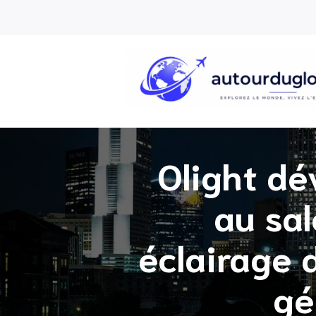
Olight dé
au sal
éclairage 
gé