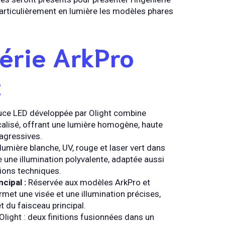
particulièrement en lumière les modèles phares
série ArkPro
:
uce LED développée par Olight combine
calisé, offrant une lumière homogène, haute
 agressives.
lumière blanche, UV, rouge et laser vert dans
 une illumination polyvalente, adaptée aussi
tions techniques.
cipal :
Réservée aux modèles ArkPro et
rmet une visée et une illumination précises,
et du faisceau principal.
light : deux finitions fusionnées dans un