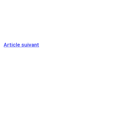
ent
e mondiale du
(communiqué
de
design et de
sponsorisé)
l’innovation
me et
(communiqué
rture
sponsorisé)
sé)
Article suivant