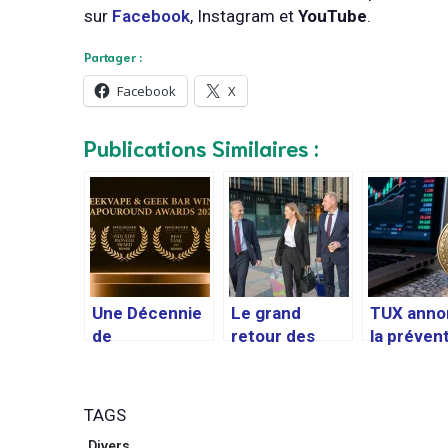
sur
Facebook
, Instagram et
YouTube
.
Partager :
Facebook
X
Publications Similaires :
Une Décennie
Le grand
TUX anno
de
retour des
la préven
Reconnaissan
voyages
mondiale
ce : Geekvape
d’entreprise :
jeton TU
et Geek Bar
l’Europe
afin
TAGS
Récompensés
comme terrain
d’accélér
Divers