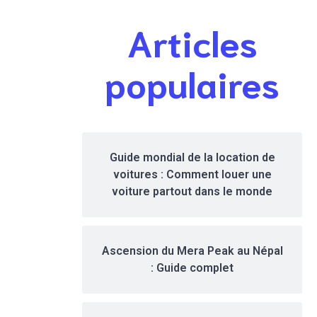
déploiement
e mondiale du
Articles
on-chain de
design et de
son
l’innovation
écosystème et
(communiqué
populaires
son ouverture
sponsorisé)
(sponsorisé)
Guide mondial de la location de
voitures : Comment louer une
voiture partout dans le monde
Ascension du Mera Peak au Népal
: Guide complet