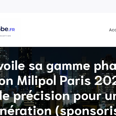
Acc
voile sa gamme ph
on Milipol Paris 20
de précision pour u
nération (sponsori