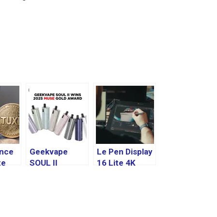
nce
Geekvape
Le Pen Display
te
SOUL II
16 Lite 4K
 du
remporte le
OLED de
XE
prix MUSE d’Or
Xencelabs est
2025 – Une
désormais
er le
reconnaissanc
disponible