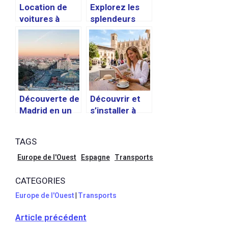
Location de
Explorez les
voitures à
splendeurs
Valence pas de
des Îles
franchise :
Canaries en
comment
hiver
choisir ?
Découverte de
Découvrir et
Madrid en un
s’installer à
week-end :
Palma de
meilleures
Majorque : le
TAGS
activités et
guide complet
lieux
Europe de l'Ouest
Espagne
Transports
incontournabl
CATEGORIES
es en 48
heures
Europe de l'Ouest
|
Transports
Article précédent