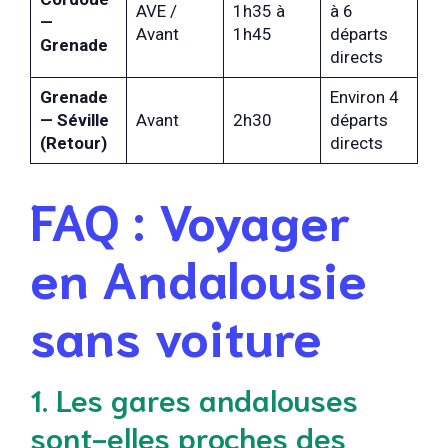
AVE /
1h35 à
à 6
—
Avant
1h45
départs
Grenade
directs
Grenade
Environ 4
— Séville
Avant
2h30
départs
(Retour)
directs
FAQ : Voyager
en Andalousie
sans voiture
1. Les gares andalouses
sont-elles proches des