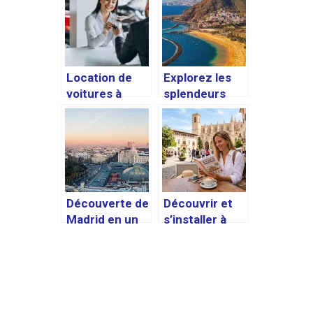
Location de
Explorez les
voitures à
splendeurs
Valence pas de
des Îles
franchise :
Canaries en
comment
hiver
choisir ?
Découverte de
Découvrir et
Madrid en un
s’installer à
week-end :
Palma de
meilleures
Majorque : le
activités et
guide complet
lieux
incontournabl