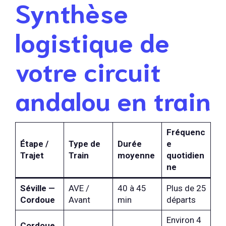
Synthèse
logistique de
votre circuit
andalou en train
Fréquenc
Étape /
Type de
Durée
e
Trajet
Train
moyenne
quotidien
ne
Séville —
AVE /
40 à 45
Plus de 25
Cordoue
Avant
min
départs
Environ 4
Cordoue